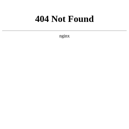
咨询热线
13303225880
回收项目
网站
关于
回收
回收
温馨
资质
联系
黄金回收
名表名包
首页
我们
知识
优势
提示
荣誉
我们
奢侈品回收
公司公告：
您只需一个电话，我们的业务就会及时上门服务
回收项目
黄金回收
名表名包奢侈品回收
咨询热线
13303225880
地址：河北省保定市高碑店市迎宾路南侧燕赵大街西三区X72号